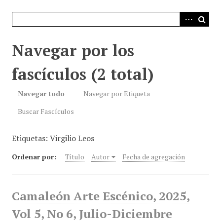
i
n
c
i
Navegar por los
p
a
fascículos (2 total)
l
Navegar todo
Navegar por Etiqueta
Buscar Fascículos
Etiquetas: Virgilio Leos
Ordenar por:
Título
Autor
Fecha de agregación
Camaleón Arte Escénico, 2025,
Vol 5, No 6, Julio-Diciembre