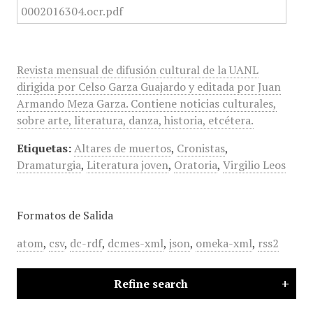
Revista mensual de difusión cultural de la UANL
dirigida por Celso Garza Guajardo y editada por Juan
Armando Meza Garza. Contiene noticias culturales,
sobre arte, literatura, danza, historia, etcétera.
Etiquetas:
Altares de muertos
,
Cronistas
,
Dramaturgia
,
Literatura joven
,
Oratoria
,
Virgilio Leos
Formatos de Salida
atom
,
csv
,
dc-rdf
,
dcmes-xml
,
json
,
omeka-xml
,
rss2
Refine search