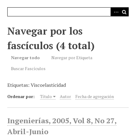
i
n
c
i
Navegar por los
p
a
fascículos (4 total)
l
Navegar todo
Navegar por Etiqueta
Buscar Fascículos
Etiquetas: Viscoelasticidad
Ordenar por:
Título
Autor
Fecha de agregación
Ingenierías, 2005, Vol 8, No 27,
Abril-Junio