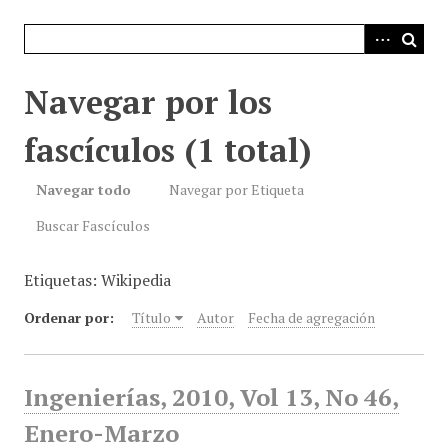
i
n
c
i
Navegar por los
p
a
fascículos (1 total)
l
Navegar todo
Navegar por Etiqueta
Buscar Fascículos
Etiquetas: Wikipedia
Ordenar por:
Título
Autor
Fecha de agregación
Ingenierías, 2010, Vol 13, No 46,
Enero-Marzo