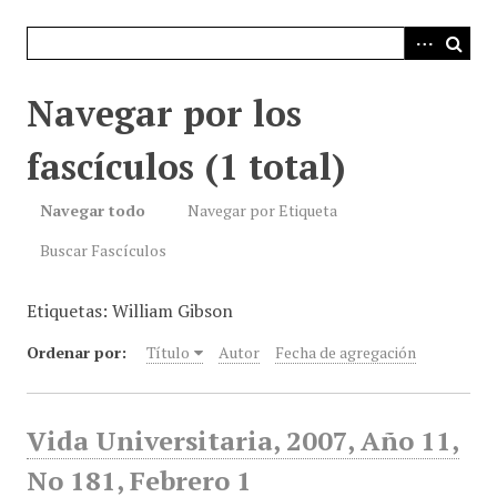
i
n
c
i
Navegar por los
p
a
fascículos (1 total)
l
Navegar todo
Navegar por Etiqueta
Buscar Fascículos
Etiquetas: William Gibson
Ordenar por:
Título
Autor
Fecha de agregación
Vida Universitaria, 2007, Año 11,
No 181, Febrero 1