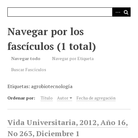
i
n
c
i
Navegar por los
p
a
fascículos (1 total)
l
Navegar todo
Navegar por Etiqueta
Buscar Fascículos
Etiquetas: agrobiotecnología
Ordenar por:
Título
Autor
Fecha de agregación
Vida Universitaria, 2012, Año 16,
No 263, Diciembre 1