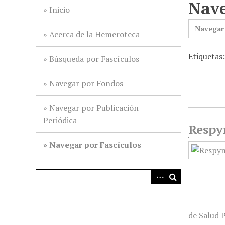
Nave
i
Inicio
n
Navegar
c
Acerca de la Hemeroteca
i
Etiquetas
p
Búsqueda por Fascículos
a
l
Navegar por Fondos
Navegar por Publicación
Periódica
Respyn
Navegar por Fascículos
de Salud P