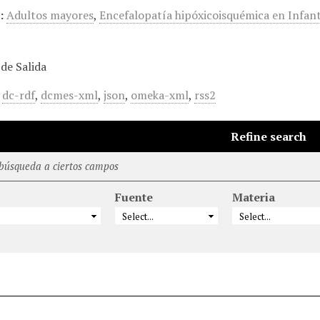
:
Adultos mayores
,
Encefalopatía hipóxicoisquémica en Infan
de Salida
,
dc-rdf
,
dcmes-xml
,
json
,
omeka-xml
,
rss2
Refine search
 búsqueda a ciertos campos
Fuente
Materia