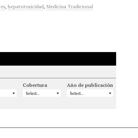
tes
,
hepatotoxicidad
,
Medicina Tradicional
Cobertura
Año de publicación