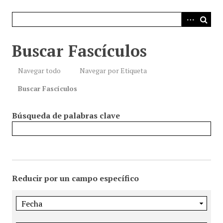
i
n
c
i
Buscar Fascículos
p
a
Navegar todo
Navegar por Etiqueta
l
Buscar Fascículos
Búsqueda de palabras clave
Reducir por un campo específico