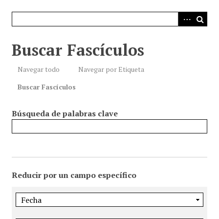
i
n
c
i
Buscar Fascículos
p
a
Navegar todo
Navegar por Etiqueta
l
Buscar Fascículos
Búsqueda de palabras clave
Reducir por un campo específico