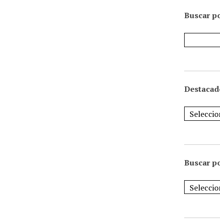
Buscar po
Destacad
Buscar p