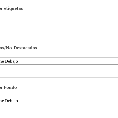
r etiquetas
os/No-Destacados
or Fondo