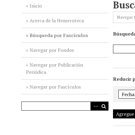
Busc
i
Inicio
n
Navegar 
c
Acerca de la Hemeroteca
i
Búsqueda
p
Búsqueda por Fascículos
a
l
Navegar por Fondos
Navegar por Publicación
Periódica
Reducir 
Navegar por Fascículos
Agregue