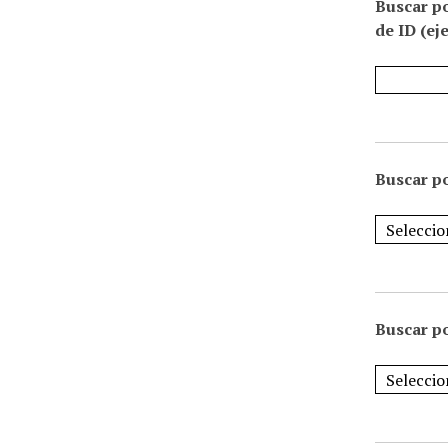
Buscar p
de ID (ej
Buscar po
Buscar po