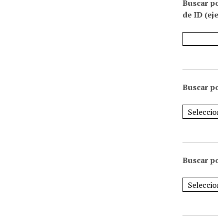
Buscar p
de ID (ej
Buscar po
Buscar po