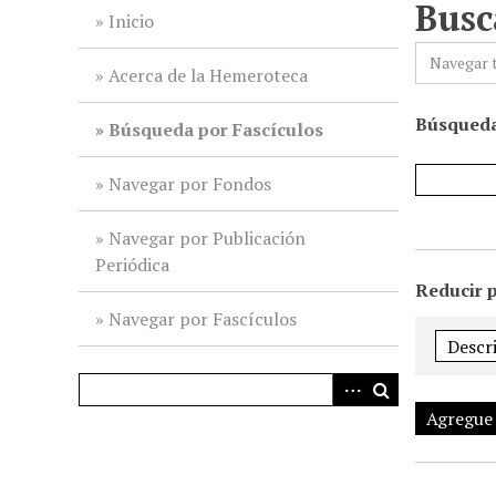
Busc
i
Inicio
n
Navegar 
c
Acerca de la Hemeroteca
i
Búsqueda
p
Búsqueda por Fascículos
a
l
Navegar por Fondos
Navegar por Publicación
Periódica
Reducir 
Navegar por Fascículos
Agregue