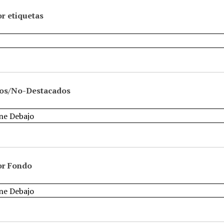
r etiquetas
os/No-Destacados
or Fondo