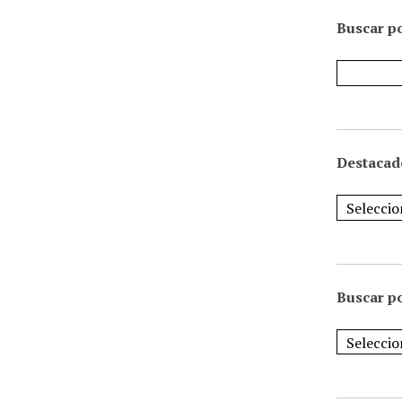
Buscar po
Destacad
Buscar p