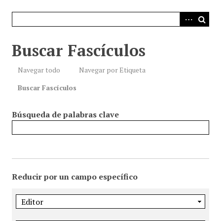
i
n
c
i
Buscar Fascículos
p
a
Navegar todo
Navegar por Etiqueta
l
Buscar Fascículos
Búsqueda de palabras clave
Reducir por un campo específico