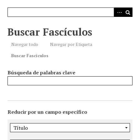
i
n
c
i
Buscar Fascículos
p
a
Navegar todo
Navegar por Etiqueta
l
Buscar Fascículos
Búsqueda de palabras clave
Reducir por un campo específico