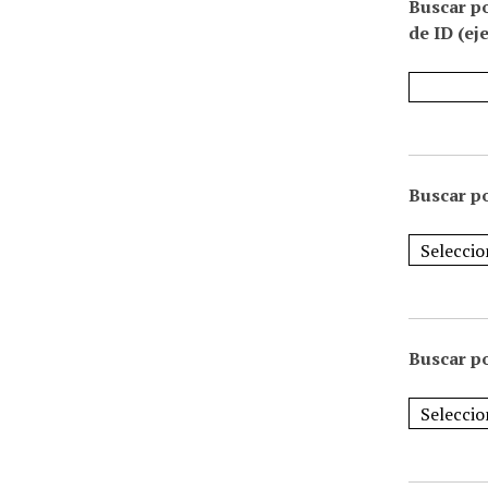
Buscar p
de ID (ej
Buscar po
Buscar po