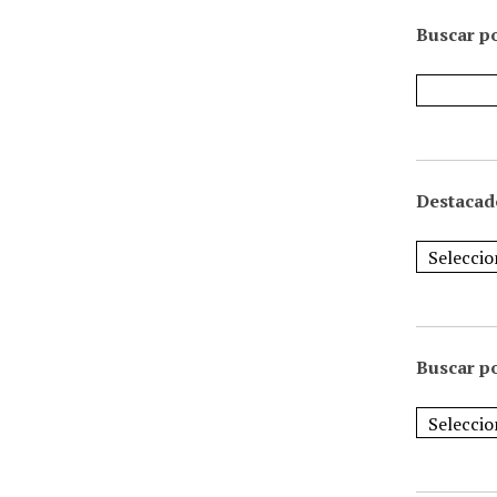
Buscar po
Destacad
Buscar p