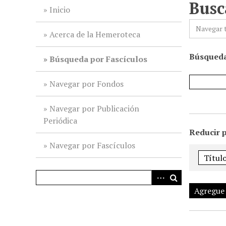
Busc
i
Inicio
n
Navegar 
c
Acerca de la Hemeroteca
i
Búsqueda
p
Búsqueda por Fascículos
a
l
Navegar por Fondos
Navegar por Publicación
Periódica
Reducir 
Navegar por Fascículos
Agregue