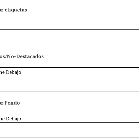
r etiquetas
os/No-Destacados
or Fondo