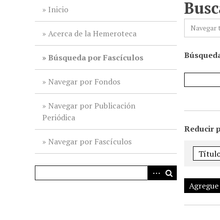
Busc
i
Inicio
n
Navegar 
c
Acerca de la Hemeroteca
i
Búsqueda
p
Búsqueda por Fascículos
a
l
Navegar por Fondos
Navegar por Publicación
Periódica
Reducir 
Navegar por Fascículos
Agregue