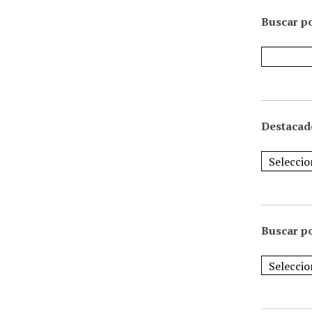
Buscar po
Destacad
Buscar p