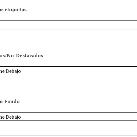
r etiquetas
os/No-Destacados
or Fondo