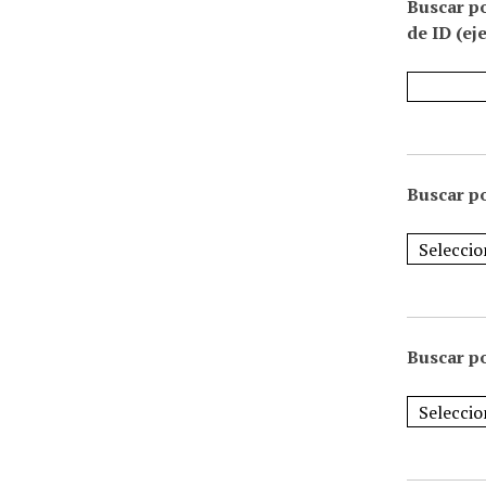
Buscar p
de ID (ej
Buscar po
Buscar po