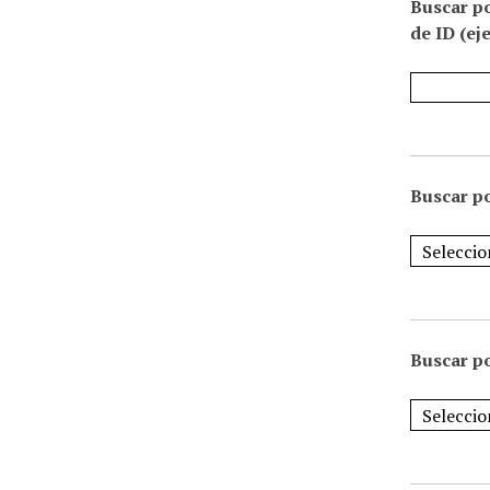
Buscar p
de ID (ej
Buscar po
Buscar po