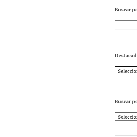
Buscar po
Destacad
Buscar p