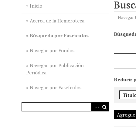
Busc
i
Inicio
n
Navegar 
c
Acerca de la Hemeroteca
i
Búsqueda
p
Búsqueda por Fascículos
a
l
Navegar por Fondos
Navegar por Publicación
Periódica
Reducir 
Navegar por Fascículos
Agregue