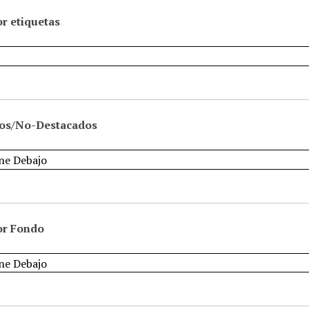
r etiquetas
os/No-Destacados
or Fondo