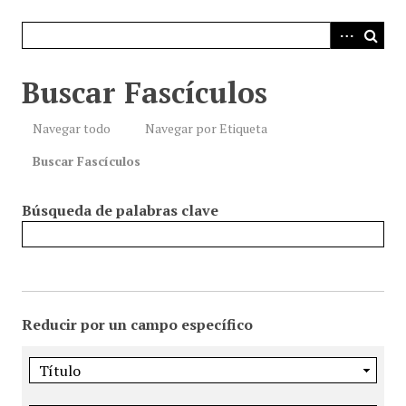
i
n
c
i
Buscar Fascículos
p
a
Navegar todo
Navegar por Etiqueta
l
Buscar Fascículos
Búsqueda de palabras clave
Reducir por un campo específico