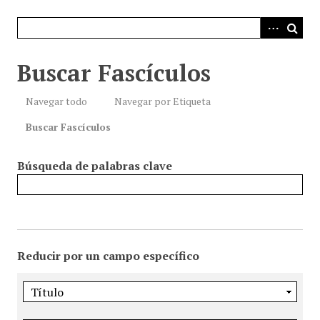
i
n
c
i
Buscar Fascículos
p
a
Navegar todo
Navegar por Etiqueta
l
Buscar Fascículos
Búsqueda de palabras clave
Reducir por un campo específico