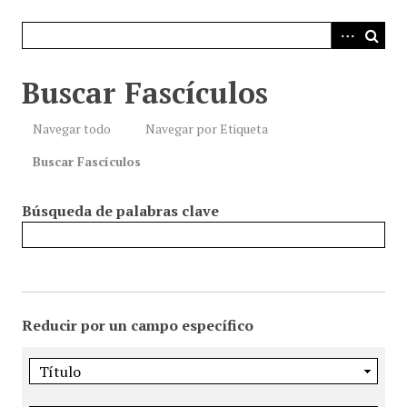
i
n
c
i
Buscar Fascículos
p
a
Navegar todo
Navegar por Etiqueta
l
Buscar Fascículos
Búsqueda de palabras clave
Reducir por un campo específico