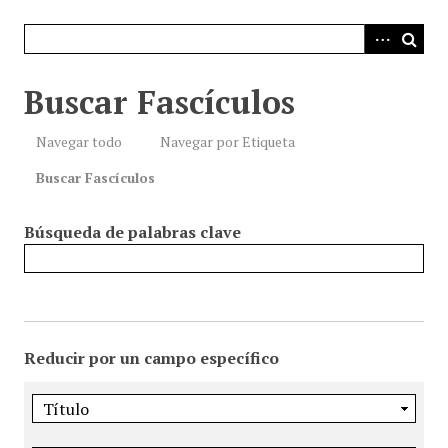
i
n
c
i
Buscar Fascículos
p
a
Navegar todo
Navegar por Etiqueta
l
Buscar Fascículos
Búsqueda de palabras clave
Reducir por un campo específico