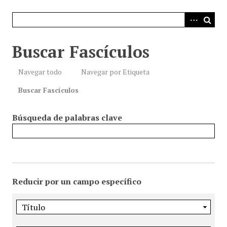
i
n
c
i
Buscar Fascículos
p
a
Navegar todo
Navegar por Etiqueta
l
Buscar Fascículos
Búsqueda de palabras clave
Reducir por un campo específico