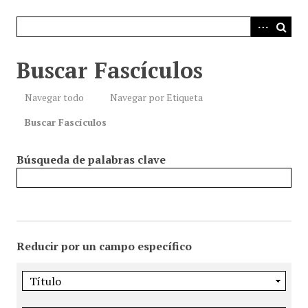
i
n
c
i
Buscar Fascículos
p
a
Navegar todo
Navegar por Etiqueta
l
Buscar Fascículos
Búsqueda de palabras clave
Reducir por un campo específico