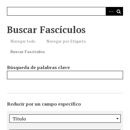
i
n
c
i
Buscar Fascículos
p
a
Navegar todo
Navegar por Etiqueta
l
Buscar Fascículos
Búsqueda de palabras clave
Reducir por un campo específico