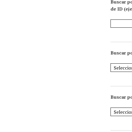
Buscar p
de ID (ej
Buscar po
Buscar po