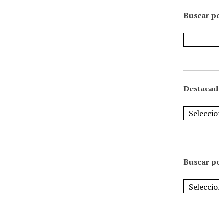
Buscar po
Destacad
Buscar p