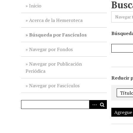
Busc
i
Inicio
n
Navegar 
c
Acerca de la Hemeroteca
i
Búsqueda
p
Búsqueda por Fascículos
a
l
Navegar por Fondos
Navegar por Publicación
Periódica
Reducir 
Navegar por Fascículos
Agregue