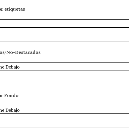
r etiquetas
os/No-Destacados
or Fondo