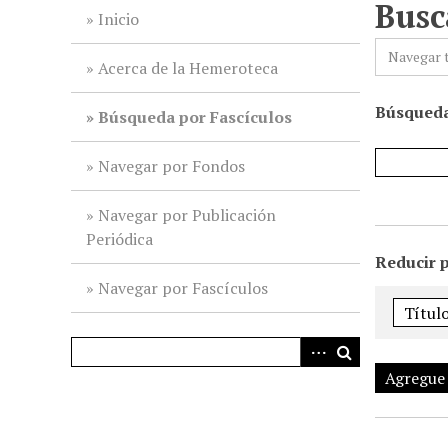
Busc
i
Inicio
n
Navegar 
c
Acerca de la Hemeroteca
i
Búsqueda
p
Búsqueda por Fascículos
a
l
Navegar por Fondos
Navegar por Publicación
Periódica
Reducir 
Navegar por Fascículos
Agregue