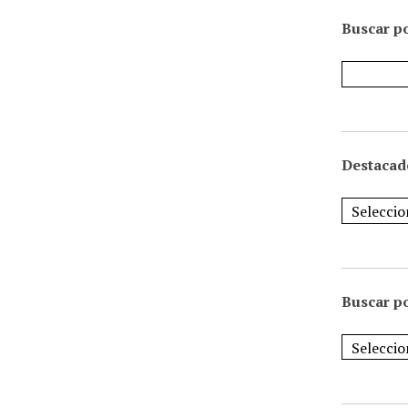
Buscar po
Destacad
Buscar p