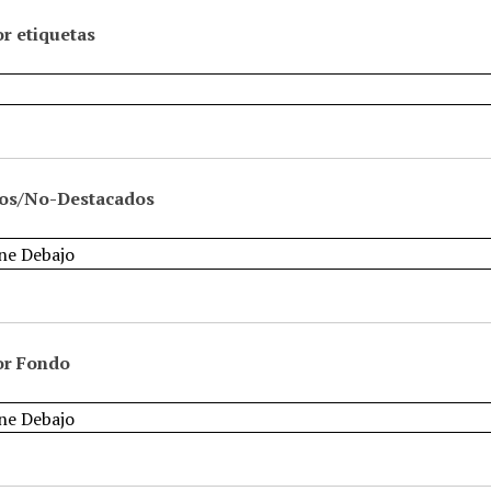
r etiquetas
os/No-Destacados
or Fondo