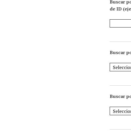
Buscar p
de ID (ej
Buscar po
Buscar po