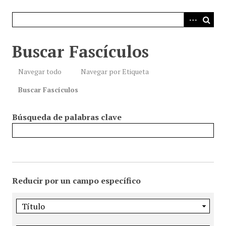
i
n
c
i
Buscar Fascículos
p
a
Navegar todo
Navegar por Etiqueta
l
Buscar Fascículos
Búsqueda de palabras clave
Reducir por un campo específico