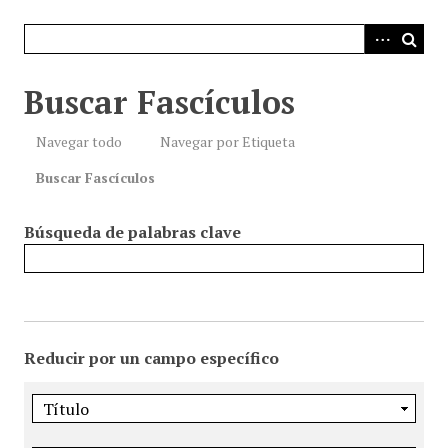
i
n
c
i
Buscar Fascículos
p
a
Navegar todo
Navegar por Etiqueta
l
Buscar Fascículos
Búsqueda de palabras clave
Reducir por un campo específico