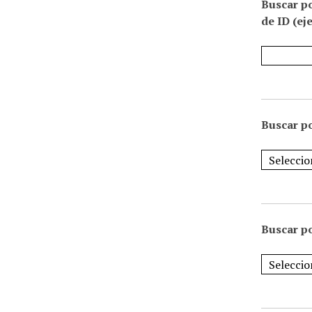
Buscar p
de ID (ej
Buscar po
Buscar po