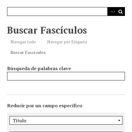
i
n
c
i
Buscar Fascículos
p
a
Navegar todo
Navegar por Etiqueta
l
Buscar Fascículos
Búsqueda de palabras clave
Reducir por un campo específico