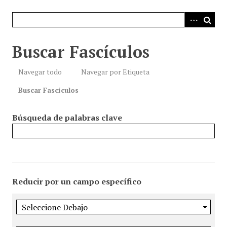
i
n
c
i
Buscar Fascículos
p
a
Navegar todo
Navegar por Etiqueta
l
Buscar Fascículos
Búsqueda de palabras clave
Reducir por un campo específico