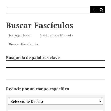
i
n
c
i
Buscar Fascículos
p
a
Navegar todo
Navegar por Etiqueta
l
Buscar Fascículos
Búsqueda de palabras clave
Reducir por un campo específico