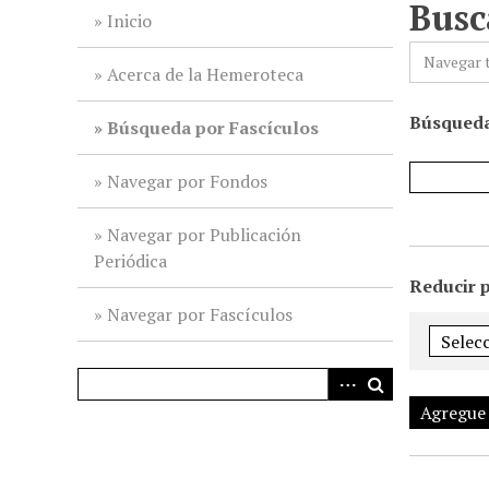
Busc
i
Inicio
n
Navegar 
c
Acerca de la Hemeroteca
i
Búsqueda
p
Búsqueda por Fascículos
a
l
Navegar por Fondos
Navegar por Publicación
Periódica
Reducir 
Navegar por Fascículos
Agregue