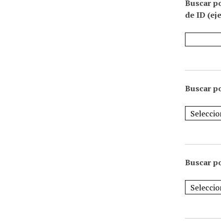
Buscar p
de ID (ej
Buscar po
Buscar po