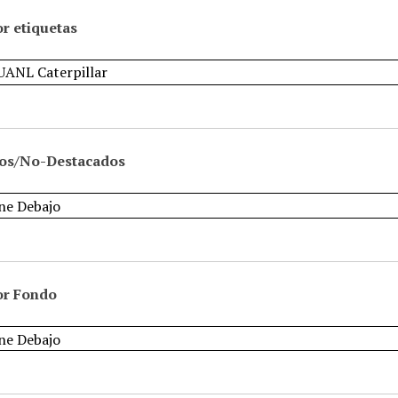
r etiquetas
os/No-Destacados
or Fondo