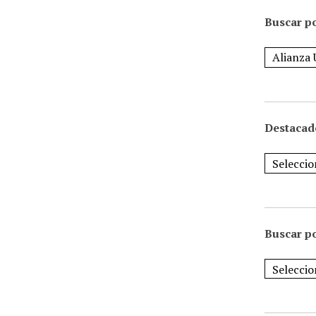
Buscar po
Destacad
Buscar p