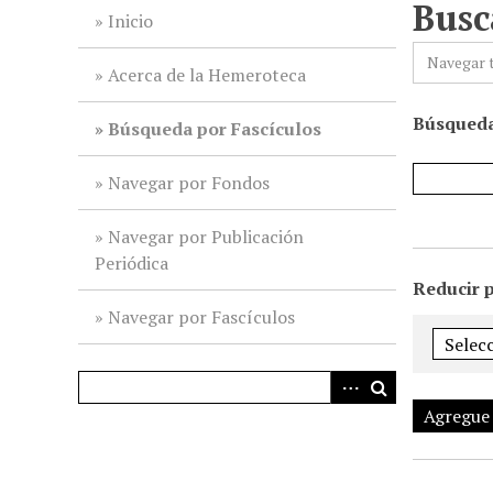
Busc
i
Inicio
n
Navegar 
c
Acerca de la Hemeroteca
i
Búsqueda
p
Búsqueda por Fascículos
a
l
Navegar por Fondos
Navegar por Publicación
Periódica
Reducir 
Navegar por Fascículos
Agregue