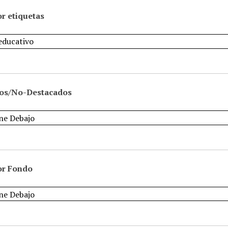
r etiquetas
os/No-Destacados
or Fondo