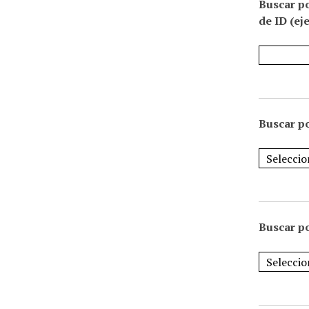
Buscar p
de ID (ej
Buscar po
Buscar po