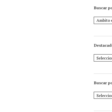
Buscar po
Destacad
Buscar p