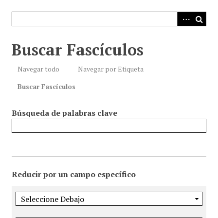
i
n
c
i
Buscar Fascículos
p
a
Navegar todo
Navegar por Etiqueta
l
Buscar Fascículos
Búsqueda de palabras clave
Reducir por un campo específico