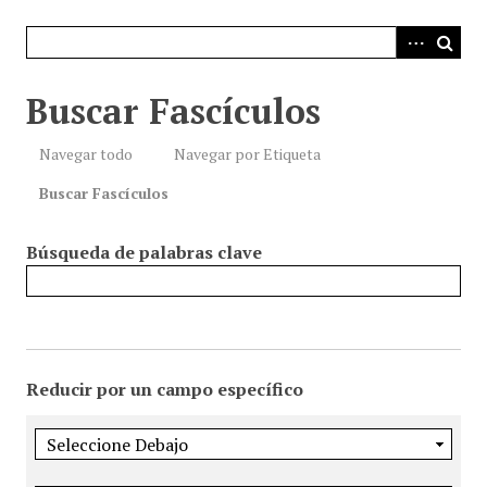
i
n
c
i
Buscar Fascículos
p
a
Navegar todo
Navegar por Etiqueta
l
Buscar Fascículos
Búsqueda de palabras clave
Reducir por un campo específico