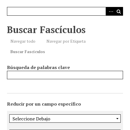
i
n
c
i
Buscar Fascículos
p
a
Navegar todo
Navegar por Etiqueta
l
Buscar Fascículos
Búsqueda de palabras clave
Reducir por un campo específico