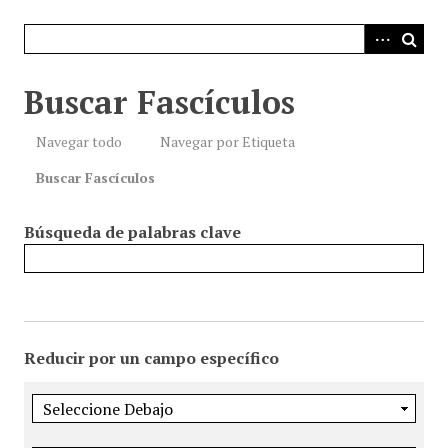
i
n
c
i
Buscar Fascículos
p
a
Navegar todo
Navegar por Etiqueta
l
Buscar Fascículos
Búsqueda de palabras clave
Reducir por un campo específico