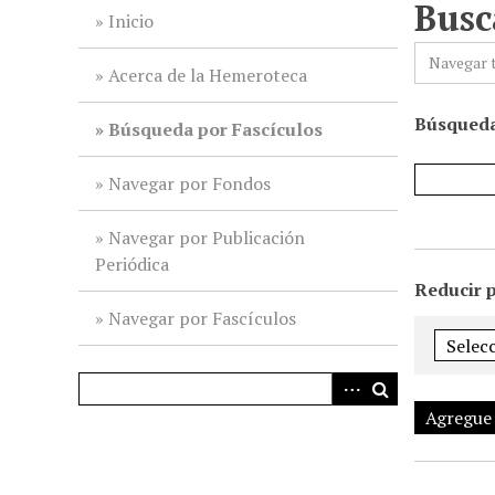
Busc
i
Inicio
n
Navegar 
c
Acerca de la Hemeroteca
i
Búsqueda
p
Búsqueda por Fascículos
a
l
Navegar por Fondos
Navegar por Publicación
Periódica
Reducir 
Navegar por Fascículos
Agregue