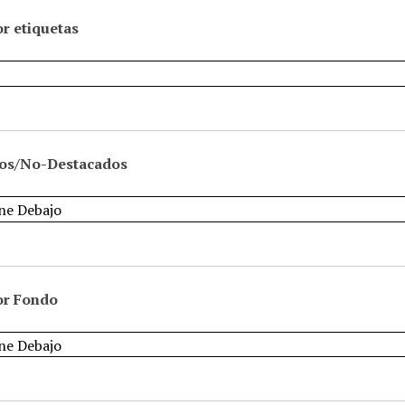
r etiquetas
os/No-Destacados
or Fondo