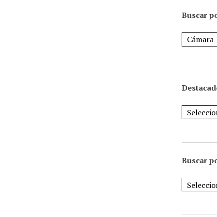
Buscar po
Destacad
Buscar p