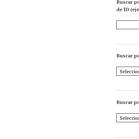
Buscar p
de ID (ej
Buscar po
Buscar po