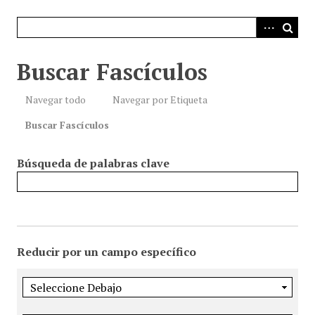
i
n
c
i
Buscar Fascículos
p
a
Navegar todo
Navegar por Etiqueta
l
Buscar Fascículos
Búsqueda de palabras clave
Reducir por un campo específico