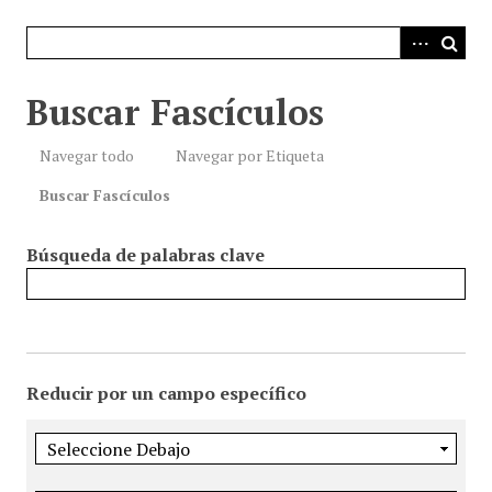
i
n
c
i
Buscar Fascículos
p
a
Navegar todo
Navegar por Etiqueta
l
Buscar Fascículos
Búsqueda de palabras clave
Reducir por un campo específico