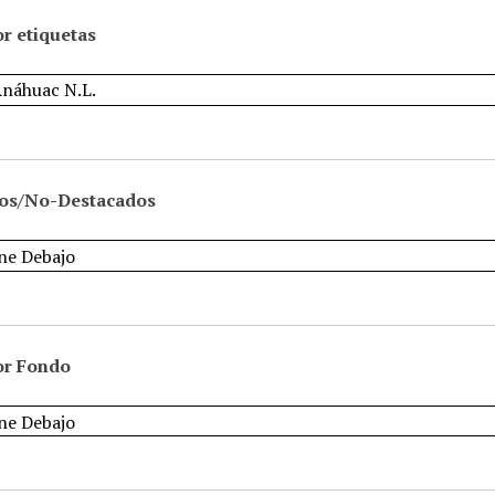
r etiquetas
os/No-Destacados
or Fondo