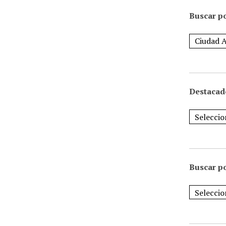
Buscar po
Destacad
Buscar p