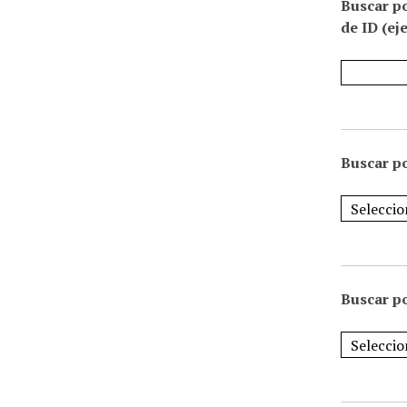
Buscar p
de ID (ej
Buscar po
Buscar po