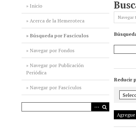
Busc
i
Inicio
n
Navegar 
c
Acerca de la Hemeroteca
i
Búsqueda
p
Búsqueda por Fascículos
a
l
Navegar por Fondos
Navegar por Publicación
Periódica
Reducir 
Navegar por Fascículos
Agregue