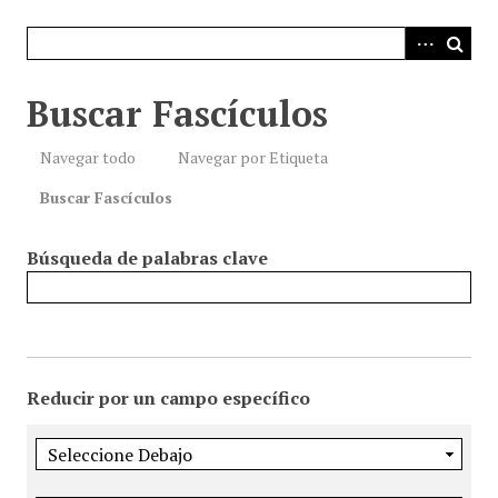
i
n
c
i
Buscar Fascículos
p
a
Navegar todo
Navegar por Etiqueta
l
Buscar Fascículos
Búsqueda de palabras clave
Reducir por un campo específico