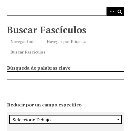
i
n
c
i
Buscar Fascículos
p
a
Navegar todo
Navegar por Etiqueta
l
Buscar Fascículos
Búsqueda de palabras clave
Reducir por un campo específico