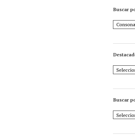
Buscar po
Destacad
Buscar p