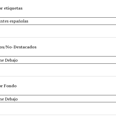
r etiquetas
os/No-Destacados
or Fondo