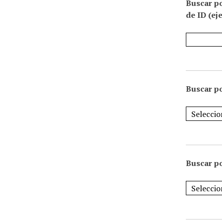
Buscar p
de ID (ej
Buscar po
Buscar po