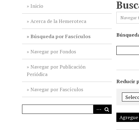
Busc
i
Inicio
n
Navegar 
c
Acerca de la Hemeroteca
i
Búsqueda
p
Búsqueda por Fascículos
a
l
Navegar por Fondos
Navegar por Publicación
Periódica
Reducir 
Navegar por Fascículos
Agregue