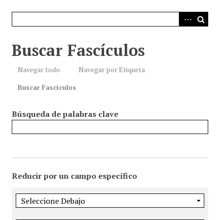
i
n
c
i
Buscar Fascículos
p
a
Navegar todo
Navegar por Etiqueta
l
Buscar Fascículos
Búsqueda de palabras clave
Reducir por un campo específico