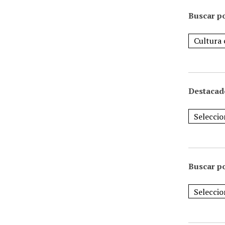
Buscar po
Destacad
Buscar p