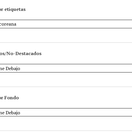
r etiquetas
os/No-Destacados
or Fondo