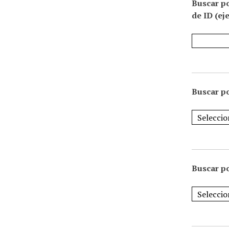
Buscar p
de ID (ej
Buscar po
Buscar po