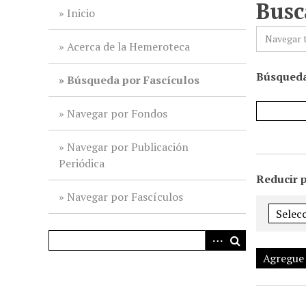
Busc
i
Inicio
n
Navegar 
c
Acerca de la Hemeroteca
i
Búsqueda
p
Búsqueda por Fascículos
a
l
Navegar por Fondos
Navegar por Publicación
Periódica
Reducir 
Navegar por Fascículos
Agregue