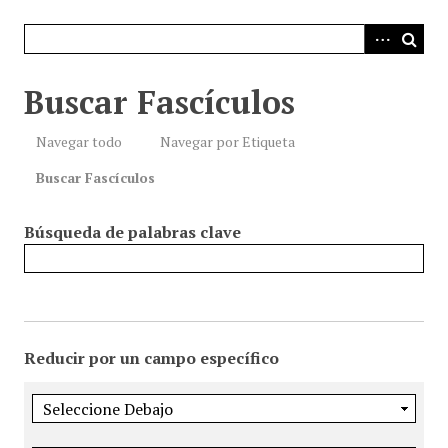
i
n
c
i
Buscar Fascículos
p
a
Navegar todo
Navegar por Etiqueta
l
Buscar Fascículos
Búsqueda de palabras clave
Reducir por un campo específico