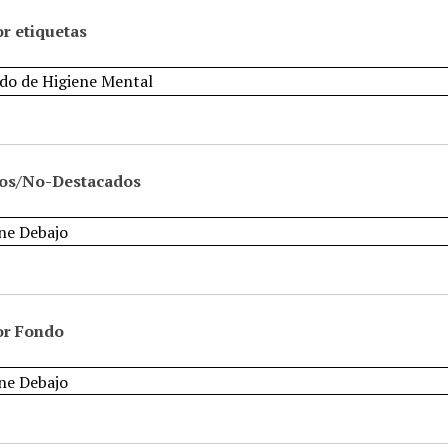
r etiquetas
os/No-Destacados
or Fondo