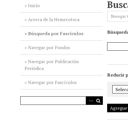
Busc
i
Inicio
n
Navegar 
c
Acerca de la Hemeroteca
i
Búsqueda
p
Búsqueda por Fascículos
a
l
Navegar por Fondos
Navegar por Publicación
Periódica
Reducir 
Navegar por Fascículos
Agregue