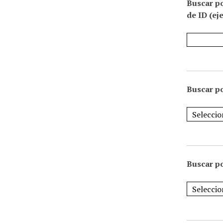
Buscar p
de ID (ej
Buscar po
Buscar po