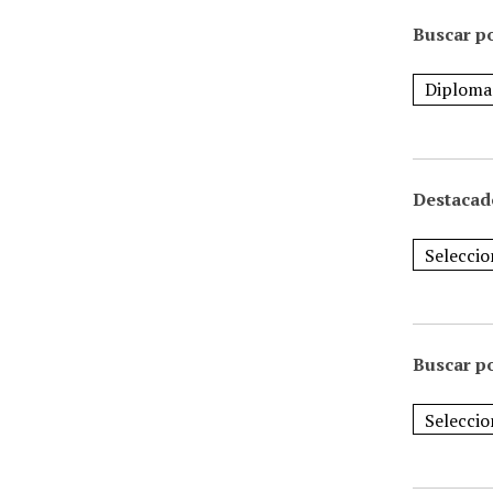
Buscar po
Destacad
Buscar p