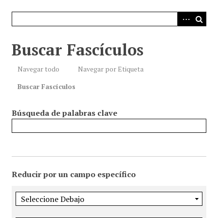
i
n
c
i
Buscar Fascículos
p
a
Navegar todo
Navegar por Etiqueta
l
Buscar Fascículos
Búsqueda de palabras clave
Reducir por un campo específico