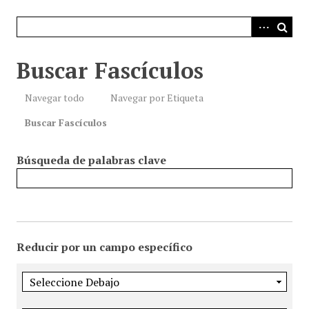
i
n
c
i
Buscar Fascículos
p
a
Navegar todo
Navegar por Etiqueta
l
Buscar Fascículos
Búsqueda de palabras clave
Reducir por un campo específico