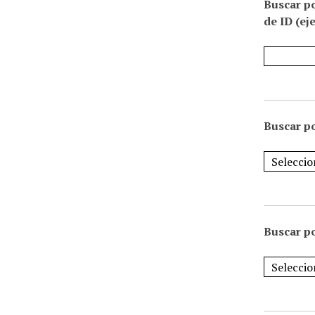
Buscar p
de ID (ej
Buscar po
Buscar po