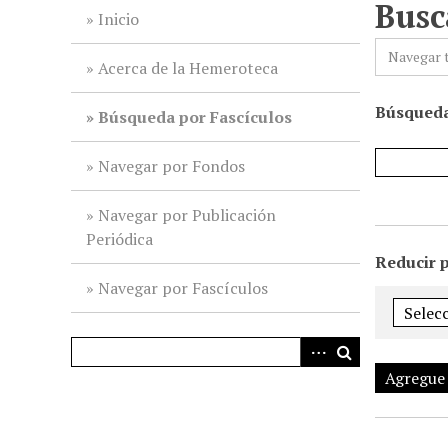
Busc
i
Inicio
n
Navegar 
c
Acerca de la Hemeroteca
i
Búsqueda
p
Búsqueda por Fascículos
a
l
Navegar por Fondos
Navegar por Publicación
Periódica
Reducir 
Navegar por Fascículos
Agregue