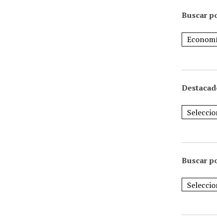
Buscar po
Destacad
Buscar p