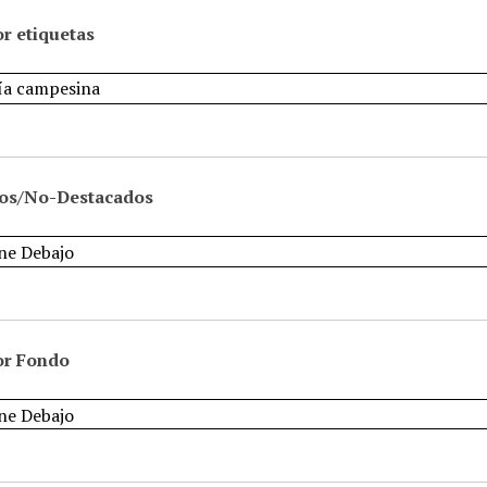
r etiquetas
os/No-Destacados
or Fondo